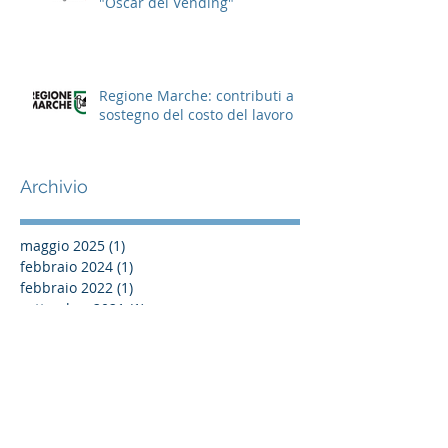
"Oscar del Vending"
Regione Marche: contributi a
sostegno del costo del lavoro
Archivio
maggio 2025
(1)
1 post
febbraio 2024
(1)
1 post
febbraio 2022
(1)
1 post
settembre 2021
(1)
1 post
agosto 2021
(1)
1 post
giugno 2021
(2)
2 post
aprile 2021
(4)
4 post
marzo 2021
(1)
1 post
febbraio 2021
(5)
5 post
ottobre 2020
(2)
2 post