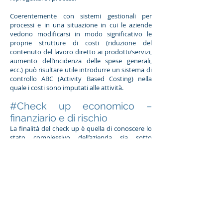
Coerentemente con sistemi gestionali per
processi e in una situazione in cui le aziende
vedono modificarsi in modo significativo le
proprie strutture di costi (riduzione del
contenuto del lavoro diretto ai prodotti/servizi,
aumento dell’incidenza delle spese generali,
ecc.) può risultare utile introdurre un sistema di
controllo ABC (Activity Based Costing) nella
quale i costi sono imputati alle attività.
#Check up economico –
finanziario e di rischio
La finalità del check up è quella di conoscere lo
stato complessivo dell’azienda sia sotto
l’aspetto economico - finanziario, sia sotto
l’aspetto del profilo di rischio. Mentre nella
prima prospettiva si analizzano i dati economici
e finanziari di bilancio, con il profilo di rischio si
valuta il livello di competitività dell’azienda in
riferimento alle sue strategie e al mercato di
appartenenza. Inoltre l’analisi prevede il
confronto con dati di bilancio di uno o più
benchmark di riferimento.