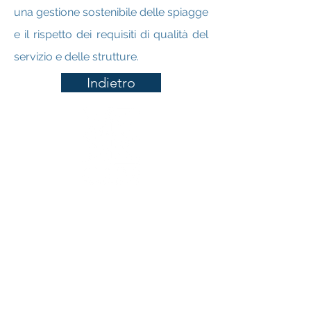
una gestione sostenibile delle spiagge
e il rispetto dei requisiti di qualità del
servizio e delle strutture.
Indietro
Privacy Policy
2020 by Eidos Consulting S.r.l.
Tutti i diritti sono riservati
EIDOS CONSULTING s.r.l.