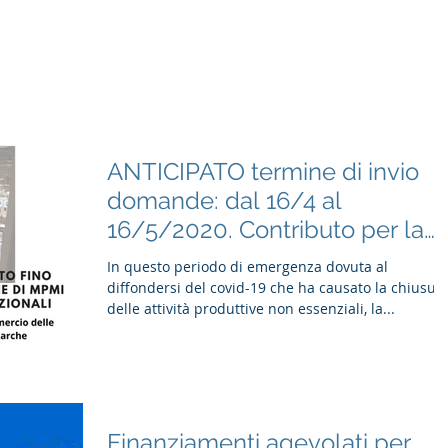
Home
Cosa facciamo
Consulenza
Formazione
ANTICIPATO termine di invio
domande: dal 16/4 al
16/5/2020. Contributo per la
partecipazione di MPMI
In questo periodo di emergenza dovuta al
diffondersi del covid-19 che ha causato la chiusur
delle attività produttive non essenziali, la...
Finanziamenti agevolati per