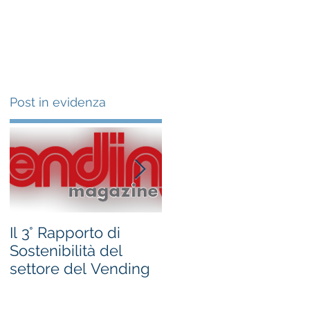
Clienti
Chi siamo
News
Post in evidenza
a
Il 3° Rapporto di
#occhioallamisura -
Sostenibilità del
bandi Regione
settore del Vending
Marche