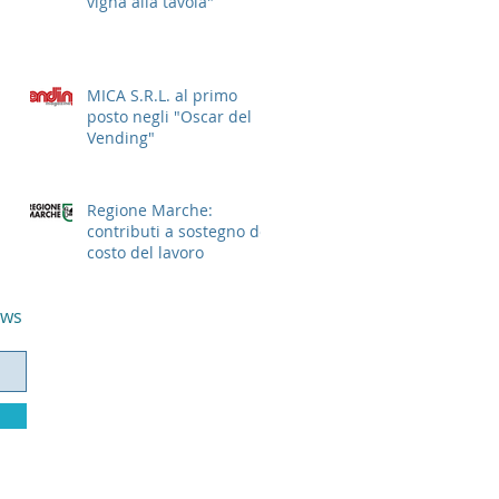
vigna alla tavola"
MICA S.R.L. al primo
posto negli "Oscar del
Vending"
Regione Marche:
contributi a sostegno del
costo del lavoro
ews