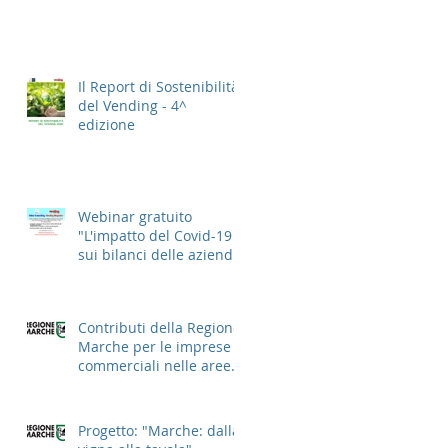
Il Report di Sostenibilità
del Vending - 4^
edizione
Webinar gratuito
"L'impatto del Covid-19
sui bilanci delle aziende
del Vending 2021"
Contributi della Regione
Marche per le imprese
commerciali nelle aree
cittadine
Progetto: "Marche: dalla