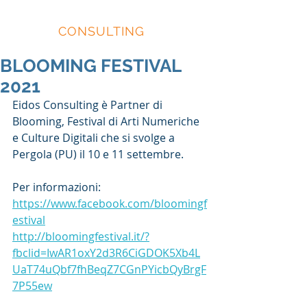
EIDOS
CONSULTING
BLOOMING FESTIVAL
2021
Eidos Consulting è Partner di 
Blooming, Festival di Arti Numeriche 
e Culture Digitali che si svolge a 
Pergola (PU) il 10 e 11 settembre.
Per informazioni:
https://www.facebook.com/bloomingf
estival
http://bloomingfestival.it/?
fbclid=IwAR1oxY2d3R6CiGDOK5Xb4L
UaT74uQbf7fhBeqZ7CGnPYicbQyBrgF
7P55ew