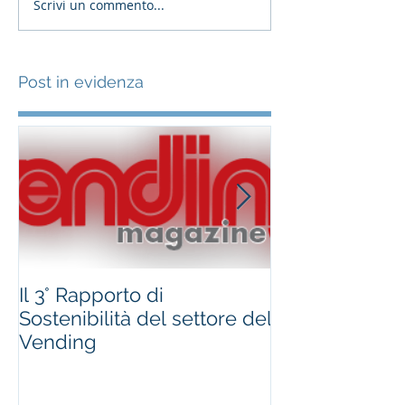
Scrivi un commento...
Post in evidenza
Il 3° Rapporto di
#occhioallami
Sostenibilità del settore del
Regione Marc
Vending