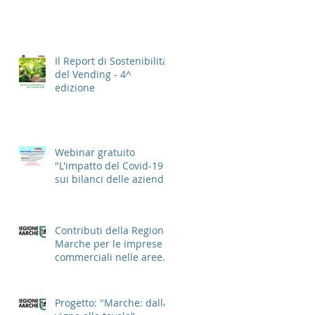
Il Report di Sostenibilità
del Vending - 4^
edizione
Webinar gratuito
"L'impatto del Covid-19
sui bilanci delle aziende
del Vending 2021"
Contributi della Regione
Marche per le imprese
commerciali nelle aree
cittadine
Progetto: "Marche: dalla