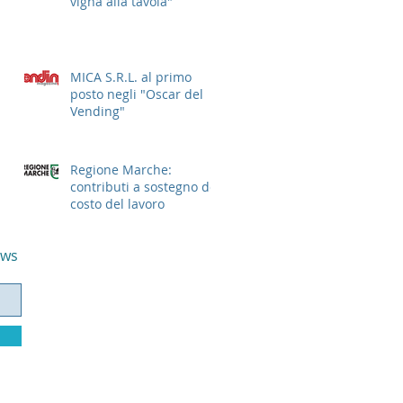
vigna alla tavola"
MICA S.R.L. al primo
posto negli "Oscar del
Vending"
Regione Marche:
contributi a sostegno del
costo del lavoro
ews