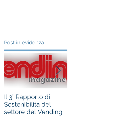
Clienti
Chi siamo
News
Post in evidenza
e
Il 3° Rapporto di
#occhioallamisura -
Sostenibilità del
bandi Regione
settore del Vending
Marche