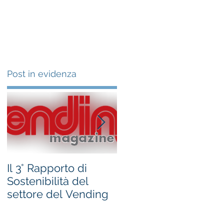
Clienti
Chi siamo
News
Post in evidenza
ro
ne
Il 3° Rapporto di
#occhioallamisura -
Sostenibilità del
bandi Regione
settore del Vending
Marche