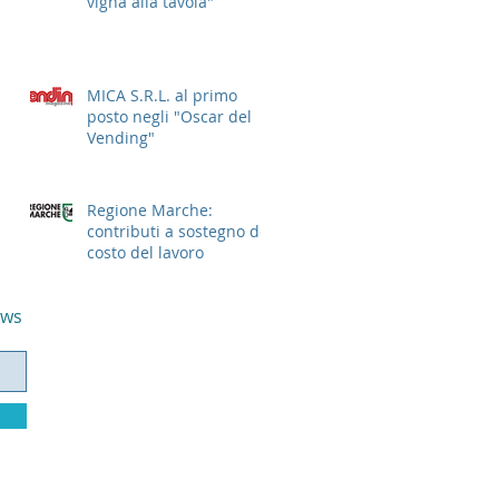
vigna alla tavola"
MICA S.R.L. al primo
posto negli "Oscar del
Vending"
Regione Marche:
contributi a sostegno del
costo del lavoro
ews