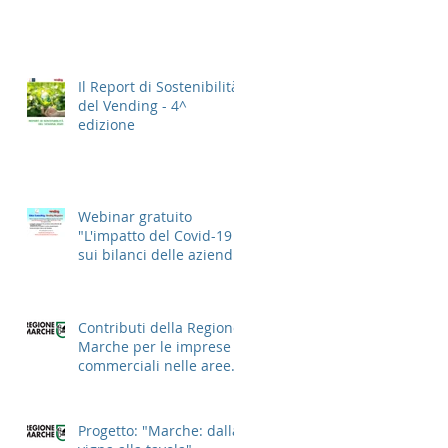
Il Report di Sostenibilità
del Vending - 4^
edizione
Webinar gratuito
"L'impatto del Covid-19
sui bilanci delle aziende
del Vending 2021"
Contributi della Regione
Marche per le imprese
commerciali nelle aree
cittadine
Progetto: "Marche: dalla