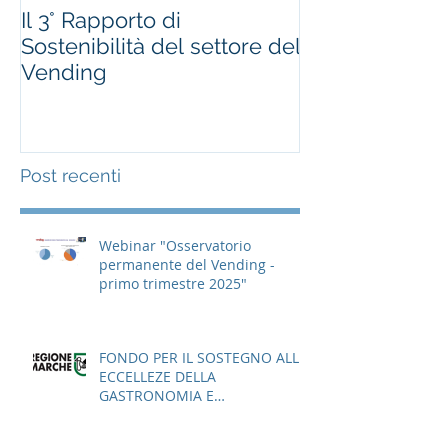
Il 3° Rapporto di
#occhioallami
Sostenibilità del settore del
Regione Marc
Vending
Post recenti
Webinar "Osservatorio
permanente del Vending -
primo trimestre 2025"
FONDO PER IL SOSTEGNO ALLE
ECCELLEZE DELLA
GASTRONOMIA E
DELL'AGROALIMENTARE
ITALIANO