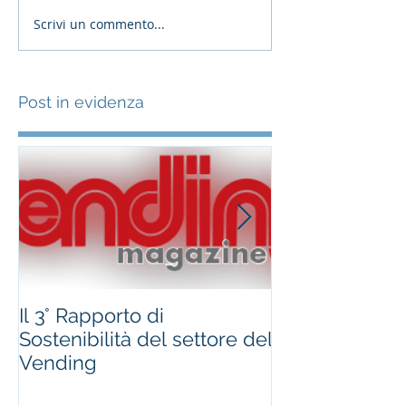
Scrivi un commento...
Post in evidenza
Il 3° Rapporto di
#occhioallami
Sostenibilità del settore del
Regione Marc
Vending