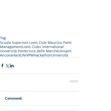
Tag:
Scuola Superiore Lions Club Maurizio Panti
Management
Lions Clubs International
Università Politecnica delle Marche
Univpm
Ancona
HackUNIVPM
Hackathon
Università
Commenti