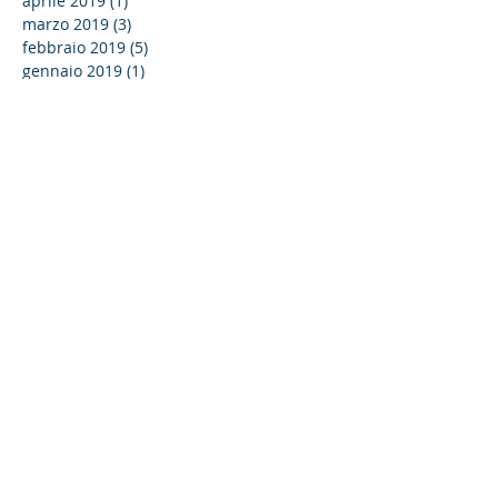
aprile 2019
(1)
1 post
marzo 2019
(3)
3 post
febbraio 2019
(5)
5 post
gennaio 2019
(1)
1 post
dicembre 2018
(2)
2 post
novembre 2018
(14)
14 post
ottobre 2018
(1)
1 post
settembre 2018
(4)
4 post
Cerca per tag
4.0
Alta formazione
Ancona
Anpal
Bilancio di Sostenibilità
Comuni
Connettività
Contratti
FUSP
Fondazione Unicampus San Pellegrino
HackUNIVPM
Hackathon
Imprenditoria
Impresa
Internet
Invitalia
Lavoro
Lions Clubs International
Lupo
Management
Manifattura
Ministero Sviluppo Economico
PMI
Professioni
Regione Marche
Scuola Superiore Lions Club Maurizio Panti
Tourism and Hotel Management