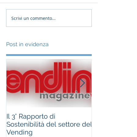
Scrivi un commento...
Post in evidenza
Il 3° Rapporto di
#occhioallami
Sostenibilità del settore del
Regione Marc
Vending