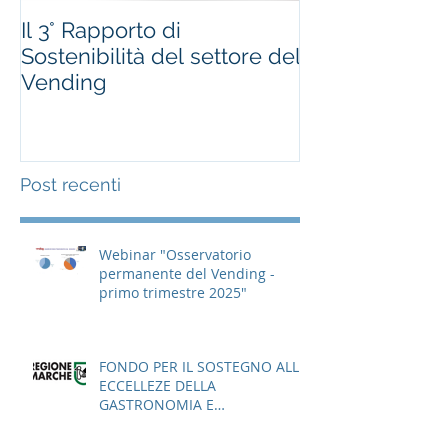
Il 3° Rapporto di
#occhioallami
Sostenibilità del settore del
Regione Marc
Vending
Post recenti
Webinar "Osservatorio
permanente del Vending -
primo trimestre 2025"
FONDO PER IL SOSTEGNO ALLE
ECCELLEZE DELLA
GASTRONOMIA E
DELL'AGROALIMENTARE
ITALIANO