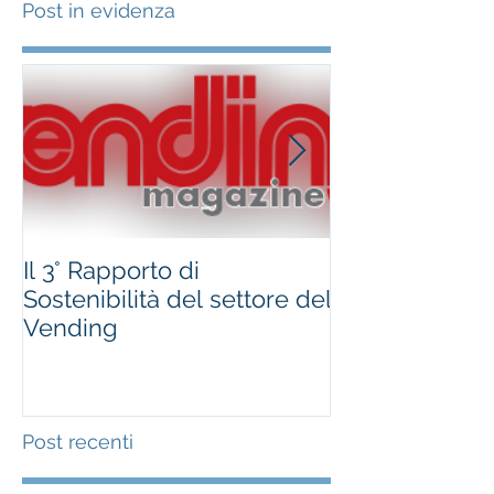
Post in evidenza
Il 3° Rapporto di
#occhioallami
Sostenibilità del settore del
Regione Marc
Vending
Post recenti