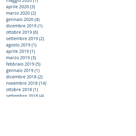
maggio 2020
(7)
7 post
aprile 2020
(3)
3 post
marzo 2020
(2)
2 post
gennaio 2020
(4)
4 post
dicembre 2019
(1)
1 post
ottobre 2019
(6)
6 post
settembre 2019
(2)
2 post
agosto 2019
(1)
1 post
aprile 2019
(1)
1 post
marzo 2019
(3)
3 post
febbraio 2019
(5)
5 post
gennaio 2019
(1)
1 post
dicembre 2018
(2)
2 post
novembre 2018
(14)
14 post
ottobre 2018
(1)
1 post
settembre 2018
(4)
4 post
Cerca per tag
4.0
Alta formazione
Ancona
Anpal
Bilancio di Sostenibilità
Comuni
Connettività
Contratti
FUSP