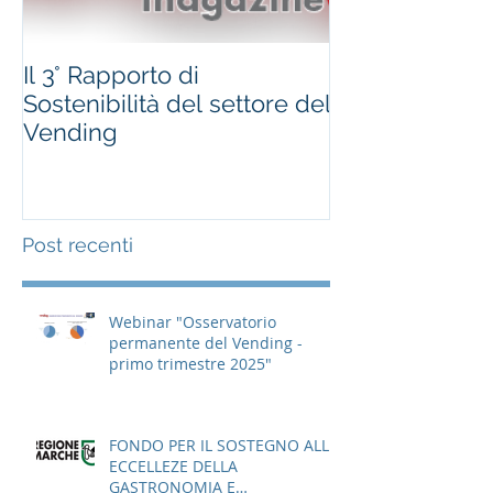
Il 3° Rapporto di
#occhioallami
Sostenibilità del settore del
Regione Marc
Vending
Post recenti
Webinar "Osservatorio
permanente del Vending -
primo trimestre 2025"
FONDO PER IL SOSTEGNO ALLE
ECCELLEZE DELLA
GASTRONOMIA E