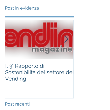
Post in evidenza
Il 3° Rapporto di
#occhioallami
Sostenibilità del settore del
Regione Marc
Vending
Post recenti