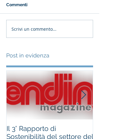
Commenti
Scrivi un commento...
Post in evidenza
Il 3° Rapporto di
#occhioallami
Sostenibilità del settore del
Regione Marc