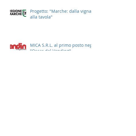
Progetto: "Marche: dalla vigna
alla tavola"
MICA S.R.L. al primo posto negli
"Oscar del Vending"
Regione Marche: contributi a
sostegno del costo del lavoro
Archivio
maggio 2025
(1)
1 post
febbraio 2024
(1)
1 post