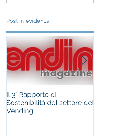
Post in evidenza
Il 3° Rapporto di
#occhioallami
Sostenibilità del settore del
Regione Marc
Vending