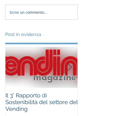
Scrivi un commento...
Post in evidenza
Il 3° Rapporto di
#occhioallami
Sostenibilità del settore del
Regione Marc
Vending